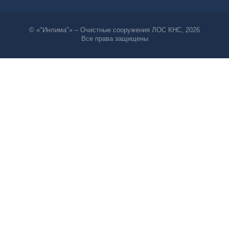
© «"Инлима"» – Очистные сооружения ЛОС КНС, 2026
Все права защищены