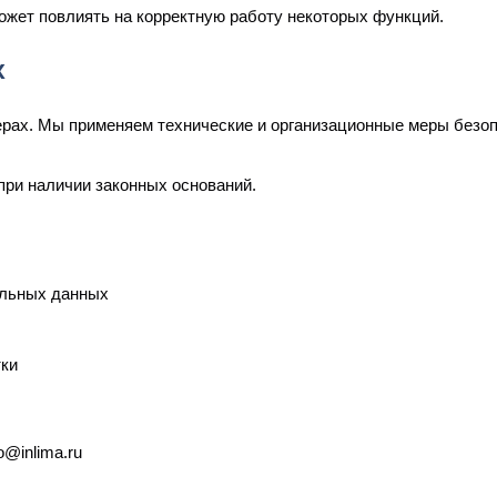
может повлиять на корректную работу некоторых функций.
х
рах. Мы применяем технические и организационные меры безоп
ри наличии законных оснований.
альных данных
тки
o@inlima.ru