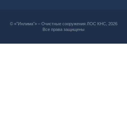
© «"Инлима"» – Очистные сооружения ЛОС КНС, 2026
Все права защищены